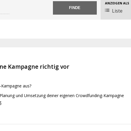
V
ANZEIGEN ALS
Liste
e
r
a
n
s
t
a
l
ine Kampagne richtig vor
t
u
ng-Kampagne aus?
n
g
ur Planung und Umsetzung deiner eigenen Crowdfunding-Kampagne
.
A
n
s
i