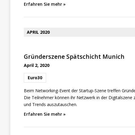
t
Erfahren Sie mehr »
e
n
,
APRIL 2020
N
a
Gründerszene Spätschicht Munich
v
April 2, 2020
i
g
Euro30
a
Beim Networking-Event der Startup-Szene treffen Gründ
t
Die Teilnehmer können ihr Netzwerk in der Digitalszene 
i
und Trends auszutauschen.
o
Erfahren Sie mehr »
n