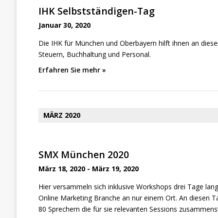
S
h
IHK Selbstständigen-Tag
e
u
Januar 30, 2020
c
Die IHK für München und Oberbayern hilft ihnen an diesem
h
Steuern, Buchhaltung und Personal.
e
Erfahren Sie mehr »
u
n
d
MÄRZ 2020
A
n
SMX München 2020
s
März 18, 2020
-
März 19, 2020
i
Hier versammeln sich inklusive Workshops drei Tage lang
c
Online Marketing Branche an nur einem Ort. An diesen 
h
80 Sprechern die für sie relevanten Sessions zusammens