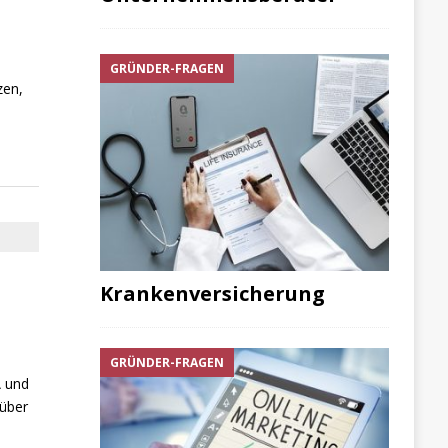
GRÜNDER-FRAGEN
zen,
Krankenversicherung
GRÜNDER-FRAGEN
A und
 über