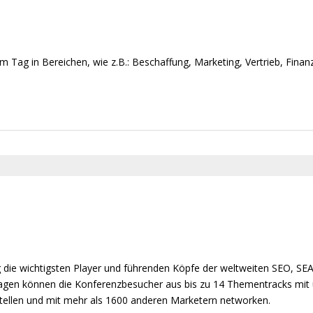
c
h
t
e
 Tag in Bereichen, wie z.B.: Beschaffung, Marketing, ‎Vertrieb, Finan
n
-
N
a
v
i
g
a
t
i
o
 die wichtigsten Player und führenden Köpfe der weltweiten SEO, SE
n
Tagen können die Konferenzbesucher aus bis zu 14 Thementracks mit
tellen und mit mehr als 1600 anderen Marketern networken.