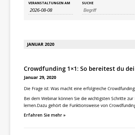
V
V
VERANSTALTUNGEN AM
SUCHE
e
e
r
r
a
a
n
n
s
JANUAR 2020
s
t
a
t
l
a
Crowdfunding 1×1: So bereitest du de
t
l
Januar 29, 2020
u
t
n
Die Frage ist: Was macht eine erfolgreiche Crowdfundi
u
g
Bei dem Webinar können Sie die wichtigsten Schritte z
e
n
lernen.Dazu gehört die Funktionsweise von Crowdfunding
n
g
Erfahren Sie mehr »
S
e
u
n
c