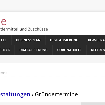
TTEL
BUSINESSPLAN
DIGITALISIERUNG
KFW-BERA
CHECK
DIGITALISIERUNG
CORONA-HILFE
REFERE
rmine
staltungen
› Gründertermine