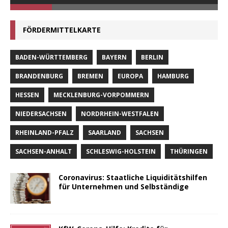
FÖRDERMITTELKARTE
BADEN-WÜRTTEMBERG
BAYERN
BERLIN
BRANDENBURG
BREMEN
EUROPA
HAMBURG
HESSEN
MECKLENBURG-VORPOMMERN
NIEDERSACHSEN
NORDRHEIN-WESTFALEN
RHEINLAND-PFALZ
SAARLAND
SACHSEN
SACHSEN-ANHALT
SCHLESWIG-HOLSTEIN
THÜRINGEN
Coronavirus: Staatliche Liquiditätshilfen
für Unternehmen und Selbständige