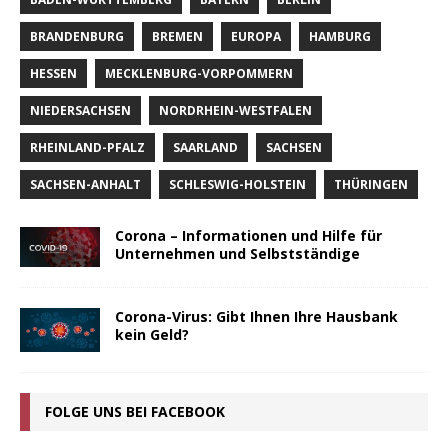
BRANDENBURG
BREMEN
EUROPA
HAMBURG
HESSEN
MECKLENBURG-VORPOMMERN
NIEDERSACHSEN
NORDRHEIN-WESTFALEN
RHEINLAND-PFALZ
SAARLAND
SACHSEN
SACHSEN-ANHALT
SCHLESWIG-HOLSTEIN
THÜRINGEN
Corona – Informationen und Hilfe für
Unternehmen und Selbstständige
Corona-Virus: Gibt Ihnen Ihre Hausbank
kein Geld?
FOLGE UNS BEI FACEBOOK